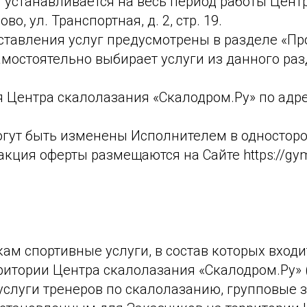
ы устанавливается на весь период работы Цент
о, ул. Транспортная, д. 2, стр. 19.
доставления услуг предусмотрены в разделе «П
 самостоятельно выбирает услуги из данного р
ия Центра скалолазания «Скалодром.Ру» по адре
огут быть изменены Исполнителем в одностор
ция оферты размещаются на Сайте https://gym-
кам спортивные услуги, в состав которых вход
ритории Центра скалолазания «Скалодром.Ру» 
, услуги тренеров по скалолазанию, групповые