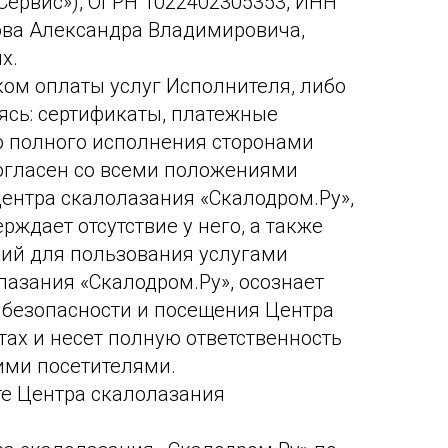
ервис»), ОГРН 1022402305353, ИНН
кова Александра Владимировича,
х.
ком оплаты услуг Исполнителя, либо
ясь: сертификаты, платежные
 до полного исполнения сторонами
согласен со всеми положениями
ентра скалолазания «Скалодром.Ру»,
ждает отсутствие у него, а также
ий для пользования услугами
лазания «Скалодром.Ру», осознает
 безопасности и посещения Центра
ах и несет полную ответственность
ими посетителями.
те Центра скалолазания