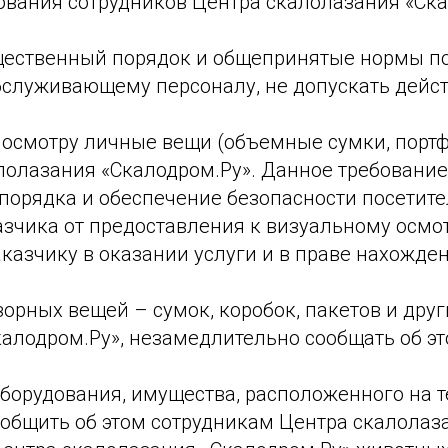
бования сотрудников Центра скалолазания «Ска
бщественный порядок и общепринятые нормы по
бслуживающему персоналу, не допускать дейст
у осмотру личные вещи (объемные сумки, портф
лолазания «Скалодром.Ру». Данное требовани
 порядка и обеспечение безопасности посетит
казчика от предоставления к визуальному осм
аказчику в оказании услуги и в праве нахожде
дзорных вещей – сумок, коробок, пакетов и др
калодром.Ру», незамедлительно сообщать об э
 оборудования, имущества, расположенного на
общить об этом сотрудникам Центра скалолаз