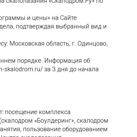
ра скалолазания «Скалодром.Ру» по
рограммы и цены» на Сайте
аздела, подтверждая выбранный вид и
су: Московская область, г. Одинцово,
оннем порядке. Информация об
skalodrom.ru/ за 3 дня до начала
ит: посещение комплекса
(скалодром «Боулдеринг», скалодром
 занятия, пользование оборудованием