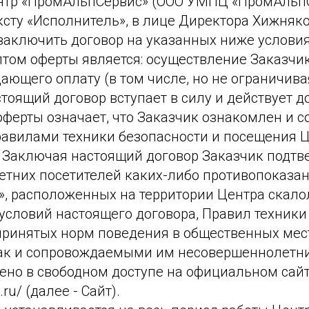
нтр «ПромАльпСервис» (ООО УМПЦ «ПромАльпС
ксту «Исполнитель», в лице Директора Хижня
заключить договор на указанных ниже условия
том оферты является: осуществление Заказчи
ющего оплату (в том числе, но не ограничива
астоящий договор вступает в силу и действует
 оферты означает, что Заказчик ознакомлен и 
равилами техники безопасности и посещения Ц
Заключая настоящий договор Заказчик подтвер
тних посетителей каких-либо противопоказан
, расположенных на территории Центра скало
словий настоящего договора, Правил техники
принятых норм поведения в общественных мест
 так и сопровождаемыми им несовершеннолетн
ено в свободном доступе на официальном сай
ru/ (далее - Сайт).