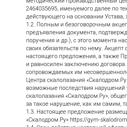
методический производственный це
2464035695, именуемого далее по те
действующего на основании Устава, 
1.2. Полным и безоговорочным акцеп
предъявления документа, подтвержда
поручения и др.), с этого момента н
своих обязательств по нему. Акцепт
настоящего предложения, а также П
и равносилен заключению договора. 
сопровождаемых им несовершенноле
Центра скалолазания «Скалодром.Ру»
возможные последствия нарушений у
скалолазания «Скалодром.Ру», обще
за такое нарушение, как им самим,
1.3. Настоящее предложение размещ
«Скалодром.Ру» https://gym-skalodrom.