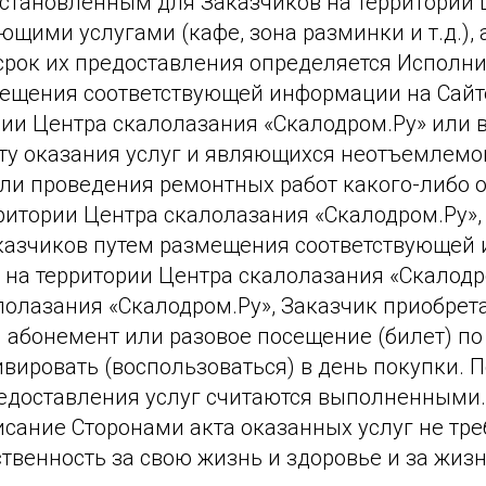
становленным для Заказчиков на территории 
ующими услугами (кафе, зона разминки и т.д.)
, срок их предоставления определяется Исполн
щения соответствующей информации на Сайте h
ии Центра скалолазания «Скалодром.Ру» или в
дату оказания услуг и являющихся неотъемлемо
или проведения ремонтных работ какого-либо 
итории Центра скалолазания «Скалодром.Ру»,
казчиков путем размещения соответствующей 
) на территории Центра скалолазания «Скалодр
алолазания «Скалодром.Ру», Заказчик приобрет
абонемент или разовое посещение (билет) по це
ивировать (воспользоваться) в день покупки. П
редоставления услуг считаются выполненными
сание Сторонами акта оказанных услуг не тре
тственность за свою жизнь и здоровье и за жи