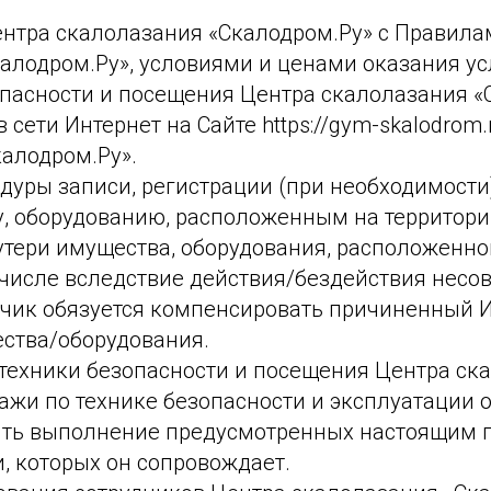
ентра скалолазания «Скалодром.Ру» с Правила
алодром.Ру», условиями и ценами оказания ус
асности и посещения Центра скалолазания «С
сети Интернет на Сайте https://gym-skalodrom
алодром.Ру».
едуры записи, регистрации (при необходимости
ву, оборудованию, расположенным на территор
 утери имущества, оборудования, расположенно
 числе вследствие действия/бездействия несо
чик обязуется компенсировать причиненный 
ества/оборудования.
 техники безопасности и посещения Центра ск
ажи по технике безопасности и эксплуатации 
ить выполнение предусмотренных настоящим 
 которых он сопровождает.